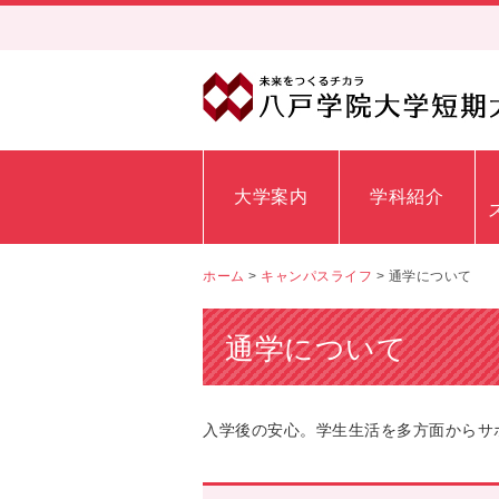
大学案内
学科紹介
ホーム
>
キャンパスライフ
>
通学について
通学について
入学後の安心。学生生活を多方面からサ