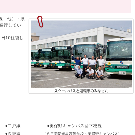
線 他）・県
運行してい
日10往復し
線 ●二戸線 ●美保野キャンパス登下校線
線 ●久慈線
（八戸学院光星高等学校～美保野キャンパス）