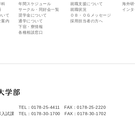
学科
年間スケジュール
就職支援について
海外研
科
サークル・同好会一覧
就職状況
インタ
ついて
奨学金について
ＯＢ・ＯＧメッセージ
ご案内
通学について
採用担当者の方へ
下宿・寮情報
各種相談窓口
TEL：0178-25-4411
FAX：0178-25-2220
部入試課
TEL：0178-30-1700
FAX：0178-30-1702