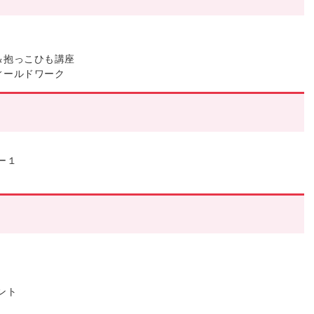
ー＆抱っこひも講座
フィールドワーク
ー１
ント