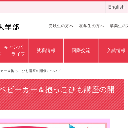
English
受験生の方へ
在学生の方へ
卒業生の
キャンパ
就職情報
国際交流
入試情報
ス ライフ
ーカー＆抱っこひも講座の開催について
ベビーカー＆抱っこひも講座の開