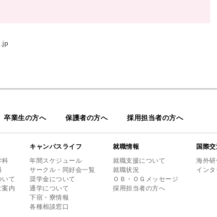
.jp
卒業生の方へ
保護者の方へ
採用担当者の方へ
キャンパスライフ
就職情報
国際交
学科
年間スケジュール
就職支援について
海外研
科
サークル・同好会一覧
就職状況
インタ
ついて
奨学金について
ＯＢ・ＯＧメッセージ
ご案内
通学について
採用担当者の方へ
下宿・寮情報
各種相談窓口