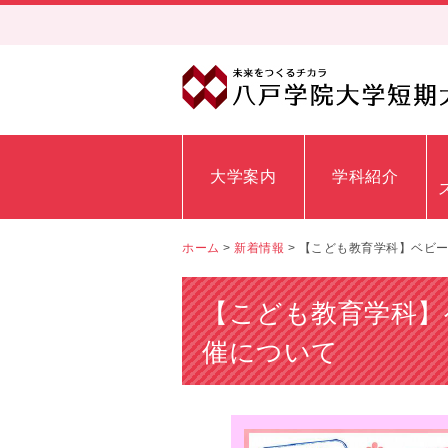
大学案内
学科紹介
ホーム
>
新着情報
>
【こども教育学科】ベビ
【こども教育学科】
催について