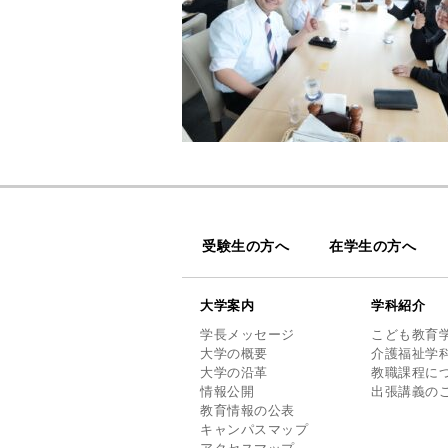
受験生の方へ
在学生の方へ
大学案内
学科紹介
学長メッセージ
こども教育
大学の概要
介護福祉学
大学の沿革
教職課程に
情報公開
出張講義の
教育情報の公表
キャンパスマップ