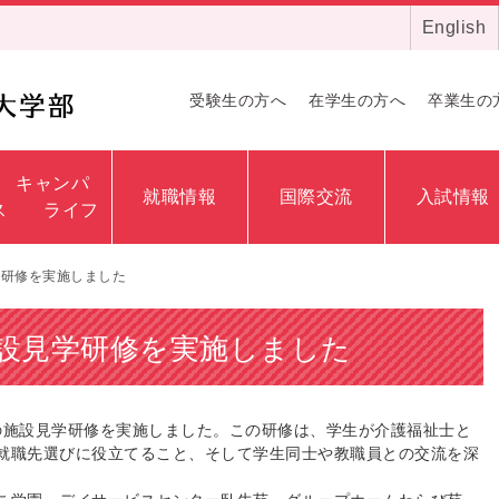
English
受験生の方へ
在学生の方へ
卒業生の
キャンパ
就職情報
国際交流
入試情報
ス ライフ
学研修を実施しました
設見学研修を実施しました
の施設見学研修を実施
しました。この研修は、学生が介護福祉士と
就職先選びに役立てること、そして学生同士や
教職員との交流を深