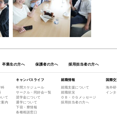
卒業生の方へ
保護者の方へ
採用担当者の方へ
キャンパスライフ
就職情報
国際交
学科
年間スケジュール
就職支援について
海外研
科
サークル・同好会一覧
就職状況
インタ
ついて
奨学金について
ＯＢ・ＯＧメッセージ
ご案内
通学について
採用担当者の方へ
下宿・寮情報
各種相談窓口