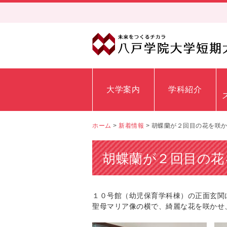
大学案内
学科紹介
ホーム
>
新着情報
>
胡蝶蘭が２回目の花を咲
胡蝶蘭が２回目の花
１０号館（幼児保育学科棟）の正面玄関
聖母マリア像の横で、綺麗な花を咲かせ