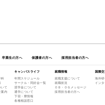
卒業生の方へ
保護者の方へ
採用担当者の方へ
キャンパスライフ
就職情報
国際交
学科
年間スケジュール
就職支援について
海外研
科
サークル・同好会一覧
就職状況
インタ
ついて
奨学金について
ＯＢ・ＯＧメッセージ
ご案内
通学について
採用担当者の方へ
下宿・寮情報
各種相談窓口