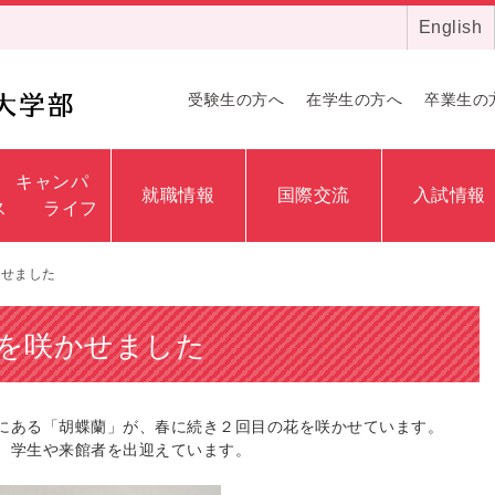
English
受験生の方へ
在学生の方へ
卒業生の
キャンパ
就職情報
国際交流
入試情報
ス ライフ
かせました
を咲かせました
にある「胡蝶蘭」が、
春に続き２回目の花を咲かせています。
、
学生や来館者を出迎えています。