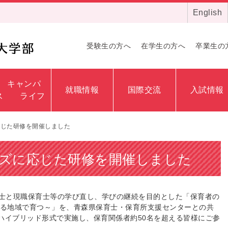
English
受験生の方へ
在学生の方へ
卒業生の
キャンパ
就職情報
国際交流
入試情報
ス ライフ
応じた研修を開催しました
ズに応じた研修を開催しました
育士と現職保育士等の
学び直し、学びの継続を目的とした「
保育者の
てる地域で育つ～」を、青森県保育士・保育所支援セン
ターとの共
ハイブリッド形
式で実施し、保育関係者約50名を超える皆様にご参