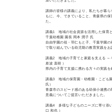
加いただきま
した。
講師の皆様の講義により、私たちが暮ら
もに、今、できていること
、青森県の保
た。
講義1 地域の社会資源を活用した保育
千葉幼稚園 園長 岡本 潤子 氏
自由学園の祖・羽仁もと子、千葉学園の
で取り組んでいる幼児期の
教育実践をお
講義2 地域の子育てと家庭を支える ～
差波 直樹 ）
県内の子育て支援に携わる方々の実践を
講義3 地域の保育園・幼稚園・こども
氏）
青森市のスピード感のある幼保小連携の
意義についてご提言いただ
きました。
講義4 多様な子どものニーズに寄り添
口 和也 ）