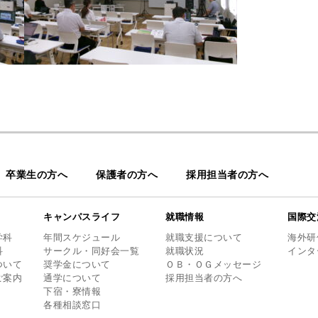
卒業生の方へ
保護者の方へ
採用担当者の方へ
キャンパスライフ
就職情報
国際交
学科
年間スケジュール
就職支援について
海外研
科
サークル・同好会一覧
就職状況
インタ
ついて
奨学金について
ＯＢ・ＯＧメッセージ
ご案内
通学について
採用担当者の方へ
下宿・寮情報
各種相談窓口