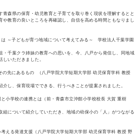
す青森県の保育・幼児教育
と子育てを取り巻く現状を理解するとと
育や教育の良いところを再確認し、自信を高める時間
ともなりまし
とは ～子どもが育つ地域について考えてみる～ 学校法人千葉学園
祖・千葉クラ姉妹の教育へ
の思いを、今、八戸から発信し、同地域
話しいただきました。
その先にあるもの （八戸学院大学短期大学部 幼児保育学科 教授
紹介し、保育現場でできる
、行うべきことが提案されました。
園と小学校の連携とは（前・青森市
立沖館小学校校長 大賀 重樹
取組について紹介していた
だき、地域の幼保小の「人」がつながる
い考える発達支援（八戸学院大学短
期大学部 幼児保育学科 教授 野