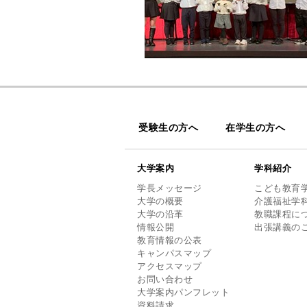
受験生の方へ
在学生の方へ
大学案内
学科紹介
学長メッセージ
こども教育
大学の概要
介護福祉学
大学の沿革
教職課程に
情報公開
出張講義の
教育情報の公表
キャンパスマップ
アクセスマップ
お問い合わせ
大学案内パンフレット
資料請求