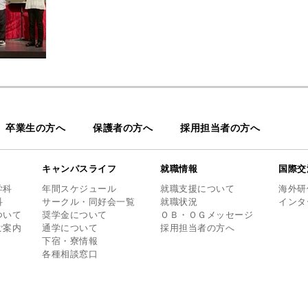
卒業生の方へ
保護者の方へ
採用担当者の方へ
キャンパスライフ
就職情報
国際交
学科
年間スケジュール
就職支援について
海外研
科
サークル・同好会一覧
就職状況
インタ
ついて
奨学金について
ＯＢ・ＯＧメッセージ
ご案内
通学について
採用担当者の方へ
下宿・寮情報
各種相談窓口