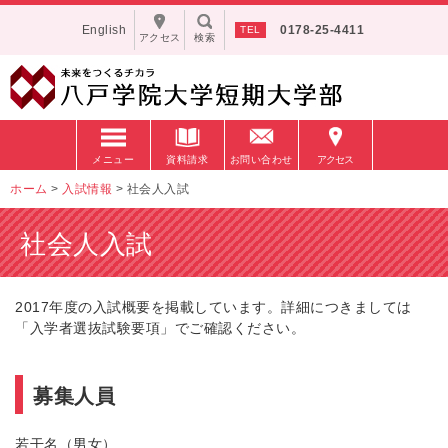
English
0178-25-4411
アクセス
検索
メニュー
資料請求
お問い合わせ
アクセス
ホーム
>
入試情報
>
社会人入試
社会人入試
2017年度の入試概要を掲載しています。詳細につきましては
「入学者選抜試験要項」でご確認ください。
募集人員
若干名（男女）