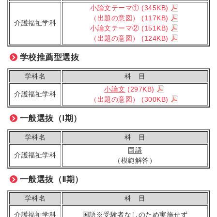
小論文テーマ①
(345KB)
（出題の意図）
(117KB)
介護福祉学科
小論文テーマ②
(151KB)
（出題の意図）
(124KB)
学校推薦型選抜
学科名
科 目
小論文
(297KB)
介護福祉学科
（出題の意図）
(300KB)
一般選抜（Ⅰ期）
学科名
科 目
国語
介護福祉学科
（模範解答）
一般選抜（Ⅱ期）
学科名
科 目
介護福祉学科
国語※受験者なしのため実施せず