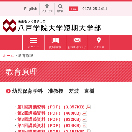
English
0178-25-4411
アクセス
検索
メニュー
資料請求
お問い合わせ
アクセス
ホーム
>
教育原理
教育原理
幼児保育学科 准教授 差波 直樹
・
第1回講義資料（PDF）
(3,357KB)
・
第2回講義資料（PDF）
(469KB)
・
第3回講義資料（PDF）
(632KB)
・
第4回講義資料（PDF）
(914KB)
・
第5回講義資料（PDF）
(2,153KB)