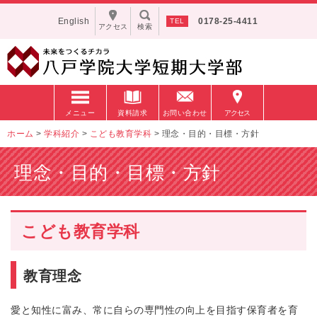
English
0178-25-4411
アクセス
検索
メニュー
資料請求
お問い合わせ
アクセス
ホーム
>
学科紹介
>
こども教育学科
>
理念・目的・目標・方針
理念・目的・目標・方針
こども教育学科
教育理念
愛と知性に富み、常に自らの専門性の向上を目指す保育者を育