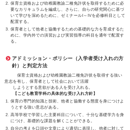
保育士資格および幼稚園教諭二種免許状を取得するために必
要なカリキュラムを編成し、さらに、自らの研究関心に基づ
いて学びを深めるために、ゼミナールI～IVを必修科目として
配置する。
保育者として他者と協働するための基礎的な力を育成するた
めに、学内外での演習および実習指導の科目を通年で配置す
る。
アドミッション・ポリシー（入学者受け入れの方
針）と判定方法
保育士資格および幼稚園教諭二種免許状を取得する強い
意志を有し、保育者として社会において活躍
しようとする意欲がある人を受け入れる。
【こども教育学科の具体的な受け入れ方針】
保育の専門的知識と技術、他者と協働する態度を身につけよ
うとする強い意志がある。
高等学校で学習した主要科目について、十分な基礎学力を身
につけ、基礎的な課題を解くことができる。
自分の考えを口頭や文章により適切に表現し、他者に対して